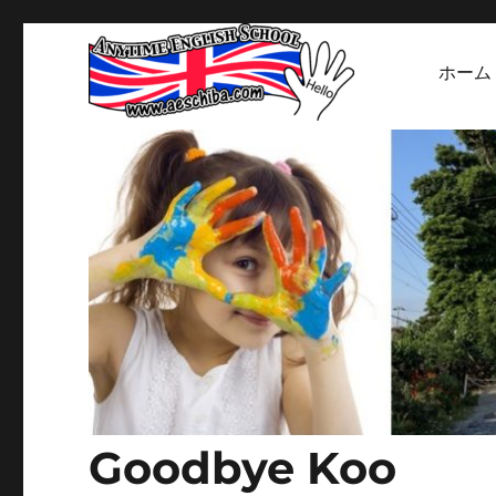
ホーム
Welcome to our English School's website
Anytime English Sc
Goodbye Koo