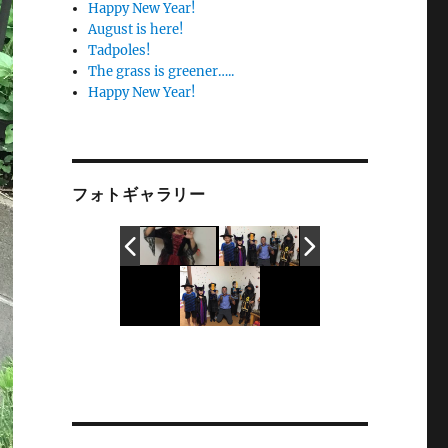
Happy New Year!
August is here!
Tadpoles!
The grass is greener…..
Happy New Year!
フォトギャラリー