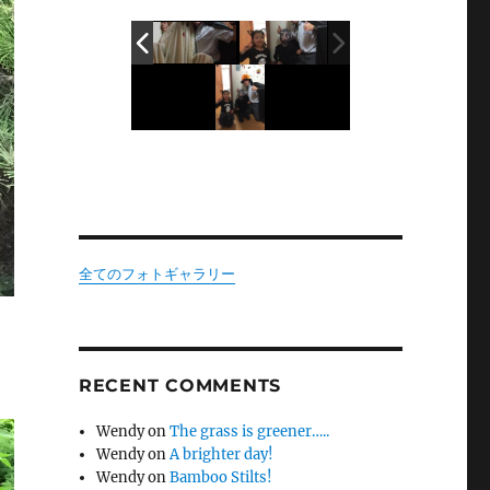
全てのフォトギャラリー
RECENT COMMENTS
Wendy
on
The grass is greener…..
Wendy
on
A brighter day!
Wendy
on
Bamboo Stilts!