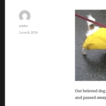
Author
eddie
Posted
June 8, 2019
on
Our beloved dog 
and passed away 