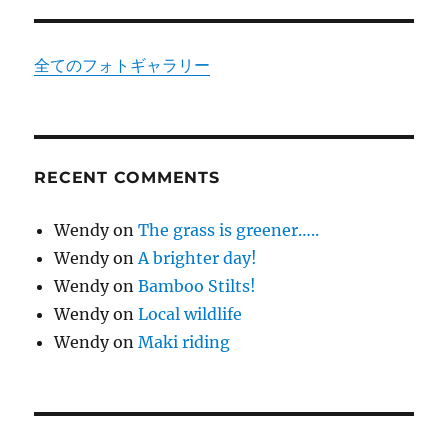
全てのフォトギャラリー
RECENT COMMENTS
Wendy
on
The grass is greener…..
Wendy
on
A brighter day!
Wendy
on
Bamboo Stilts!
Wendy
on
Local wildlife
Wendy
on
Maki riding