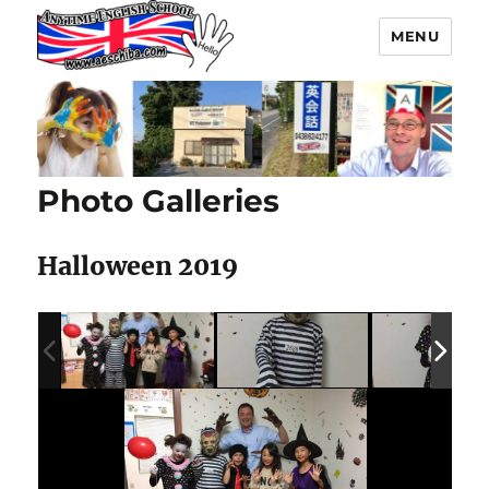
MENU
Anytime English School 袖ヶ浦市
英会話スクール
Photo Galleries
Halloween 2019